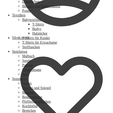
Lesezeichen
Bleistift und Radiergummi
Poster
Textilien
Babytextilien
T-Shirts
Bodys
Halstücher
Merkzettel
T-Shirts für Kinder
T-Shirts für Erwachsene
Stofftaschen
Spielzeug
Malbuch
Spiele
Puppen
Hampelmann
Ball
Sonstiges
Fächer
Buttons und Spiegel
Magnete
Regenschirme
Pfefferminzdöschen
Kochlöffel
Brettchen