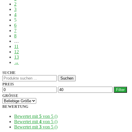
2
3
4
5
6
7
8
…
11
12
13
→
SUCHE
Suchen
Suchen
nach:
PREIS
Min.
Max.
Filter
Preis
Preis
GRÖSSE
BEWERTUNG
Bewertet mit
5
von 5
()
Bewertet mit
4
von 5
()
Bewertet mit
3
von 5
()