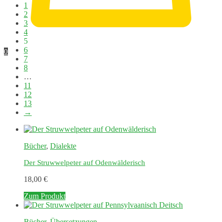
1
2
3
4
5
6
0
7
8
…
11
12
13
→
Bücher
,
Dialekte
Der Struwwelpeter auf Odenwälderisch
18,00
€
Zum Produkt
Bücher
,
Übersetzungen