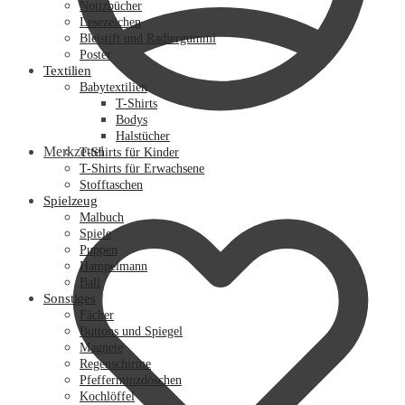
Notizbücher
Lesezeichen
Bleistift und Radiergummi
Poster
Textilien
Babytextilien
T-Shirts
Bodys
Halstücher
Merkzettel
T-Shirts für Kinder
T-Shirts für Erwachsene
Stofftaschen
Spielzeug
Malbuch
Spiele
Puppen
Hampelmann
Ball
Sonstiges
Fächer
Buttons und Spiegel
Magnete
Regenschirme
Pfefferminzdöschen
Kochlöffel