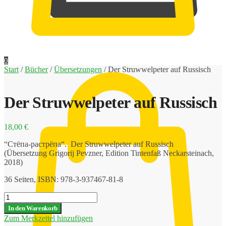
0,00
€
0
Start
/
Bücher
/
Übersetzungen
/
Der Struwwelpeter auf Russisch
Der Struwwelpeter auf Russisch
18,00
€
“Стёпа-растрёпа“. Der Struwwelpeter auf Russisch
(Übersetzung Grigorij Pevzner, Edition Tintenfaß Neckarsteinach,
2018)
36 Seiten, ISBN: 978-3-937467-81-8
Der
Struwwelpeter
In den Warenkorb
auf
Zum Merkzettel hinzufügen
Russisch