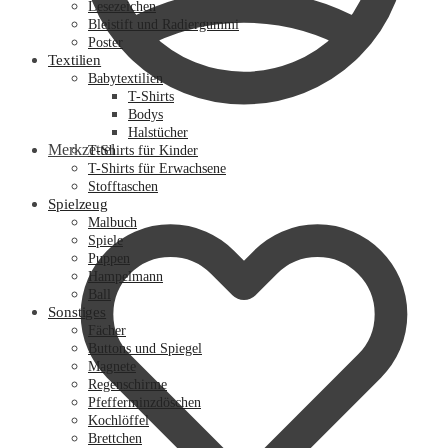
Lesezeichen
Bleistift und Radiergummi
Poster
Textilien
Babytextilien
T-Shirts
Bodys
Halstücher
Merkzettel
T-Shirts für Kinder
T-Shirts für Erwachsene
Stofftaschen
Spielzeug
Malbuch
Spiele
Puppen
Hampelmann
Ball
Sonstiges
Fächer
Buttons und Spiegel
Magnete
Regenschirme
Pfefferminzdöschen
Kochlöffel
Brettchen