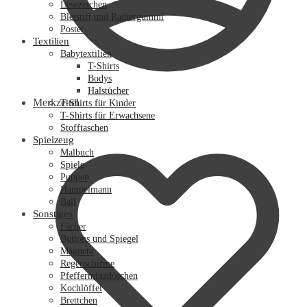
Lesezeichen
Bleistift und Radiergummi
Poster
Textilien
Babytextilien
T-Shirts
Bodys
Halstücher
Merkzettel
T-Shirts für Kinder
T-Shirts für Erwachsene
Stofftaschen
Spielzeug
Malbuch
Spiele
Puppen
Hampelmann
Ball
Sonstiges
Fächer
Buttons und Spiegel
Magnete
Regenschirme
Pfefferminzdöschen
Kochlöffel
Brettchen