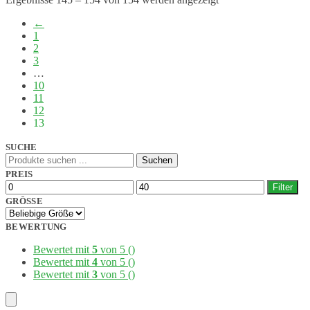
←
1
2
3
…
10
11
12
13
SUCHE
Suchen
Suchen
nach:
PREIS
Min.
Max.
Filter
Preis
Preis
GRÖSSE
BEWERTUNG
Bewertet mit
5
von 5
()
Bewertet mit
4
von 5
()
Bewertet mit
3
von 5
()