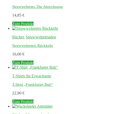
Struwwelpeter. Die Abrechnung
14,85
€
Zum Produkt
Bücher
,
Struwwelpetriaden
Struwwelpeters Rückkehr
16,00
€
Zum Produkt
T-Shirts für Erwachsene
T-Shirt „Frankfurter Bub“
22,90
€
Dieses
Zum Produkt
Produkt
weist