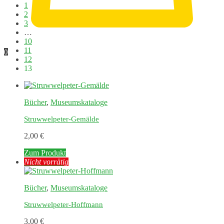
1
2
3
…
10
11
0
12
13
Bücher
,
Museumskataloge
Struwwelpeter-Gemälde
2,00
€
Zum Produkt
Nicht vorrätig
Bücher
,
Museumskataloge
Struwwelpeter-Hoffmann
3,00
€