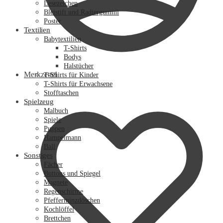
Lesezeichen
Bleistift und Radiergummi
Poster
Textilien
Babytextilien
T-Shirts
Bodys
Halstücher
Merkzettel
T-Shirts für Kinder
T-Shirts für Erwachsene
Stofftaschen
Spielzeug
Malbuch
Spiele
Puppen
Hampelmann
Ball
Sonstiges
Fächer
Buttons und Spiegel
Magnete
Regenschirme
Pfefferminzdöschen
Kochlöffel
Brettchen