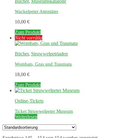
Bücher
,
Museumskataloge
mehrere
Varianten
Wackelpeter Attentäter
auf.
Die
10,00
€
Optionen
können
Zum Produkt
auf
Nicht vorrätig
der
Produktseite
gewählt
Bücher
,
Struwwelpetriaden
werden
Wombats, Gras und Traumata
18,00
€
Zum Produkt
Online-Tickets
Ticket Struwwelpeter Museum
Weiterlesen
Ergebnisse 145 – 154 von 154 werden angezeigt