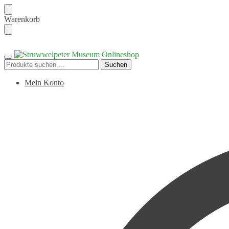
Skip
Skip
Warenkorb
to
to
navigation
content
Suchen
Suchen
nach:
Mein Konto