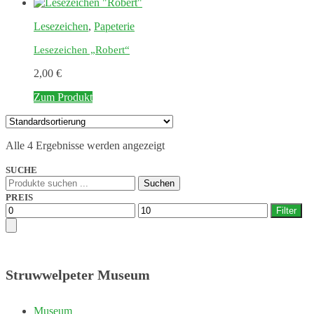
Lesezeichen
,
Papeterie
Lesezeichen „Robert“
2,00
€
Zum Produkt
Alle 4 Ergebnisse werden angezeigt
SUCHE
Suchen
Suchen
nach:
PREIS
Min.
Max.
Filter
Preis
Preis
Struwwelpeter Museum
Museum