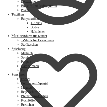
Lesezeichen
Bleistift und Radiergummi
Poster
Textilien
Babytextilien
T-Shirts
Bodys
Halstücher
Merkzettel
T-Shirts für Kinder
T-Shirts für Erwachsene
Stofftaschen
Spielzeug
Malbuch
Spiele
Puppen
Hampelmann
Ball
Sonstiges
Fächer
Buttons und Spiegel
Magnete
Regenschirme
Pfefferminzdöschen
Kochlöffel
Brettchen