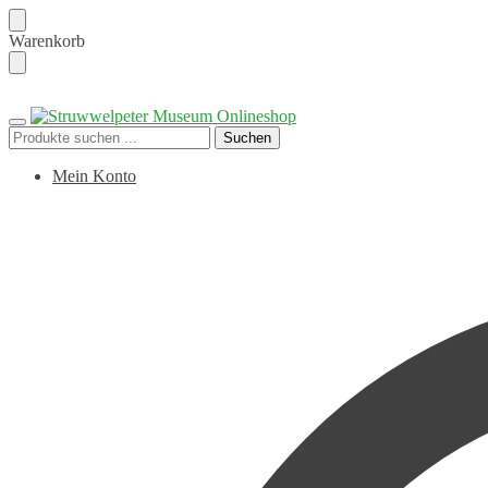
Skip
Skip
Warenkorb
to
to
navigation
content
Suchen
Suchen
nach:
Mein Konto