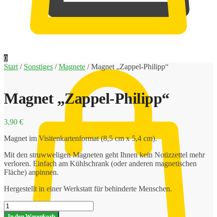
0,00
€
0
Start
/
Sonstiges
/
Magnete
/
Magnet „Zappel-Philipp“
Magnet „Zappel-Philipp“
3,90
€
Magnet im Visitenkartenformat (8,5 cm x 5,4 cm).
Mit den struwweligen Magneten geht Ihnen kein Notizzettel mehr
verloren. Einfach am Kühlschrank (oder anderen magnetischen
Fläche) anpinnen.
Hergestellt in einer Werkstatt für behinderte Menschen.
Magnet
"Zappel-
In den Warenkorb