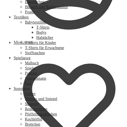
Lesezeichen
Bleistift und Radiergummi
Poster
Textilien
Babytextilien
T-Shirts
Bodys
Halstücher
Merkzettel
T-Shirts für Kinder
T-Shirts für Erwachsene
Stofftaschen
Spielzeug
Malbuch
Spiele
Puppen
Hampelmann
Ball
Sonstiges
Fächer
Buttons und Spiegel
Magnete
Regenschirme
Pfefferminzdöschen
Kochlöffel
Brettchen