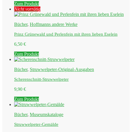
Zum Produkt
Nicht vorrätig
Bücher
,
Hoffmanns andere Werke
Prinz Grünewald und Perlenfein mit ihren lieben Eselein
6,50
€
Zum Produkt
Bücher
,
Struwwelpeter-Original-Ausgaben
Scherenschnitt-Struwwelpeter
9,90
€
Zum Produkt
Bücher
,
Museumskataloge
Struwwelpeter-Gemälde