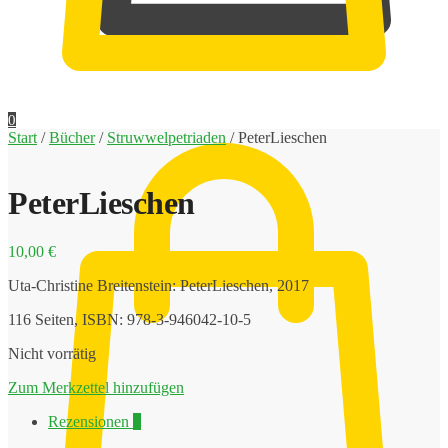
0,00
€
0
Start
/
Bücher
/
Struwwelpetriaden
/
PeterLieschen
PeterLieschen
10,00
€
Uta-Christine Breitenstein: PeterLieschen, 2017
116 Seiten, ISBN: 978-3-946042-10-5
Nicht vorrätig
Zum Merkzettel hinzufügen
Rezensionen
0