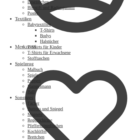
Lesezeichen
Bleistift und Radiergummi
Poster
Textilien
Babytextilien
T-Shirts
Bodys
Halstücher
Merkzettel
T-Shirts für Kinder
T-Shirts für Erwachsene
Stofftaschen
Spielzeug
Malbuch
Spiele
Puppen
Hampelmann
Ball
Sonstiges
Fächer
Buttons und Spiegel
Magnete
Regenschirme
Pfefferminzdöschen
Kochlöffel
Brettchen