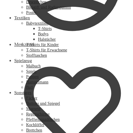
Lesezeichen
Bleistift und Radiergummi
Poster
Textilien
Babytextilien
T-Shirts
Bodys
Halstücher
Merkzettel
T-Shirts für Kinder
T-Shirts für Erwachsene
Stofftaschen
Spielzeug
Malbuch
Spiele
Puppen
Hampelmann
Ball
Sonstiges
Fächer
Buttons und Spiegel
Magnete
Regenschirme
Pfefferminzdöschen
Kochlöffel
Brettchen