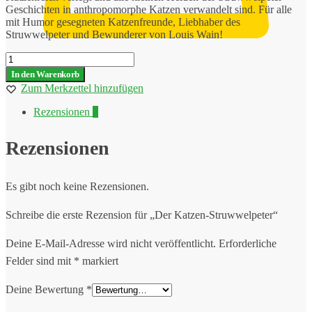
Geschichten in anthropomorphe Katzen verwandelt sind. Für alle
mit Humor gesegneten Katzenfreunde, Liebhaber des
Struwwelpeter und Bewunderer von Louis Wain!
Der
Katzen-
0
In den Warenkorb
Struwwelpeter
Zum Merkzettel hinzufügen
Menge
Rezensionen
0
Rezensionen
Es gibt noch keine Rezensionen.
Schreibe die erste Rezension für „Der Katzen-Struwwelpeter“
Deine E-Mail-Adresse wird nicht veröffentlicht.
Erforderliche
Felder sind mit
*
markiert
Deine Bewertung
*