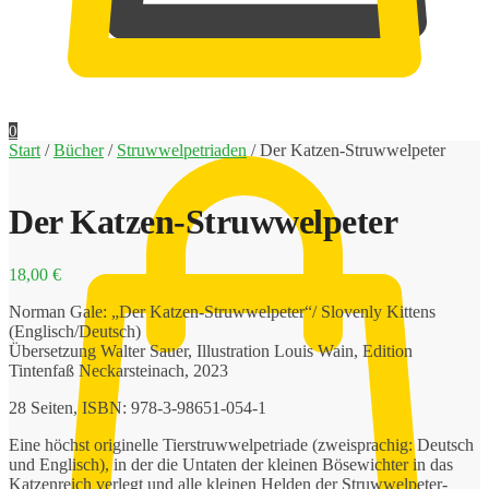
0,00
€
0
Start
/
Bücher
/
Struwwelpetriaden
/
Der Katzen-Struwwelpeter
Der Katzen-Struwwelpeter
18,00
€
Norman Gale: „Der Katzen-Struwwelpeter“/ Slovenly Kittens
(Englisch/Deutsch)
Übersetzung Walter Sauer, Illustration Louis Wain, Edition
Tintenfaß Neckarsteinach, 2023
28 Seiten, ISBN: 978-3-98651-054-1
Eine höchst originelle Tierstruwwelpetriade (zweisprachig: Deutsch
und Englisch), in der die Untaten der kleinen Bösewichter in das
Katzenreich verlegt und alle kleinen Helden der Struwwelpeter-