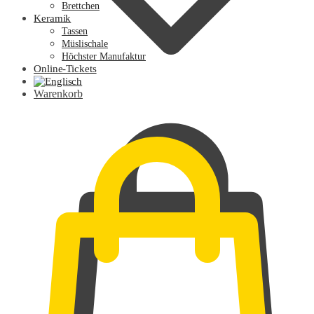
Brettchen
Keramik
Tassen
Müslischale
Höchster Manufaktur
Online-Tickets
Warenkorb
0,00
€