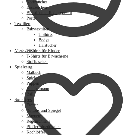
Notizbücher
Lesezeichen
Bleistift und Radiergummi
Poster
Textilien
Babytextilien
T-Shirts
Bodys
Halstücher
Merkzettel
T-Shirts für Kinder
T-Shirts für Erwachsene
Stofftaschen
Spielzeug
Malbuch
Spiele
Puppen
Hampelmann
Ball
Sonstiges
Fächer
Buttons und Spiegel
Magnete
Regenschirme
Pfefferminzdöschen
Kochlöffel