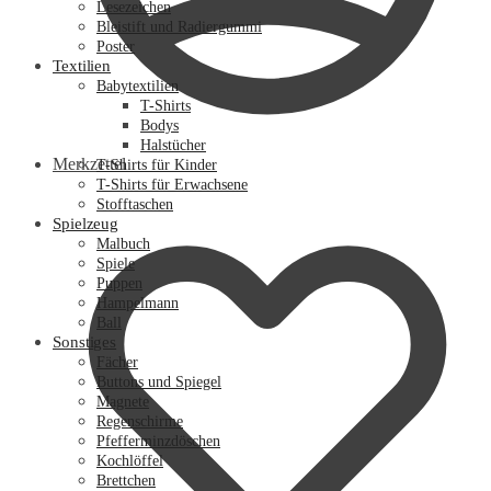
Lesezeichen
Bleistift und Radiergummi
Poster
Textilien
Babytextilien
T-Shirts
Bodys
Halstücher
Merkzettel
T-Shirts für Kinder
T-Shirts für Erwachsene
Stofftaschen
Spielzeug
Malbuch
Spiele
Puppen
Hampelmann
Ball
Sonstiges
Fächer
Buttons und Spiegel
Magnete
Regenschirme
Pfefferminzdöschen
Kochlöffel
Brettchen