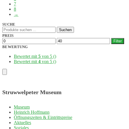
7
8
→
SUCHE
Suchen
Suchen
nach:
PREIS
Min.
Max.
Filter
Preis
Preis
BEWERTUNG
Bewertet mit
5
von 5
()
Bewertet mit
4
von 5
()
Struwwelpeter Museum
Museum
Heinrich Hoffmann
Öffnungszeiten & Eintrittspreise
Aktuelles
Soziales