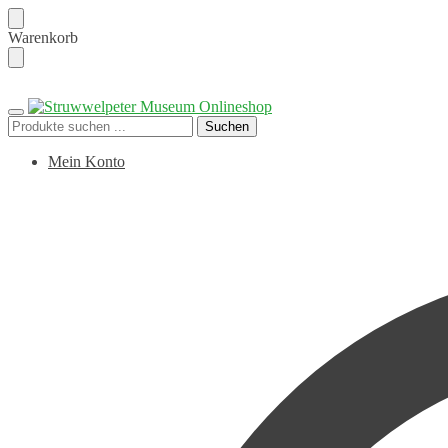
Skip
Skip
Warenkorb
to
to
navigation
content
Suchen
Suchen
nach:
Mein Konto