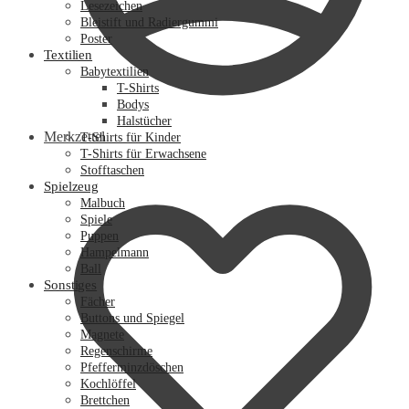
Lesezeichen
Bleistift und Radiergummi
Poster
Textilien
Babytextilien
T-Shirts
Bodys
Halstücher
Merkzettel
T-Shirts für Kinder
T-Shirts für Erwachsene
Stofftaschen
Spielzeug
Malbuch
Spiele
Puppen
Hampelmann
Ball
Sonstiges
Fächer
Buttons und Spiegel
Magnete
Regenschirme
Pfefferminzdöschen
Kochlöffel
Brettchen