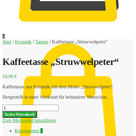
0,00
€
0
Start
/
Keramik
/
Tassen
/
Kaffeetasse „Struwwelpeter“
Kaffeetasse „Struwwelpeter“
10,00
€
Kaffeetasse aus Keramik mit dem Motiv „Struwwelpeter“.
Hergestellt in einer Werkstatt für behinderte Menschen.
Kaffeetasse
"Struwwelpeter"
In den Warenkorb
Menge
Zum Merkzettel hinzufügen
Rezensionen
0