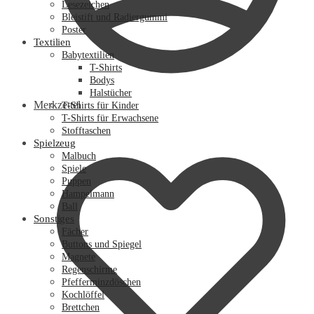
Lesezeichen
Bleistift und Radiergummi
Poster
Textilien
Babytextilien
T-Shirts
Bodys
Halstücher
Merkzettel
T-Shirts für Kinder
T-Shirts für Erwachsene
Stofftaschen
Spielzeug
Malbuch
Spiele
Puppen
Hampelmann
Ball
Sonstiges
Fächer
Buttons und Spiegel
Magnete
Regenschirme
Pfefferminzdöschen
Kochlöffel
Brettchen