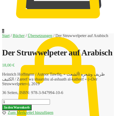
0,00
€
0
Start
/
Bücher
/
Übersetzungen
/
Der Struwwelpeter auf Arabisch
Der Struwwelpeter auf Arabisch
18,00
€
Heinrich Hoffmann / Autoor Tawfiq, » ظريف وشعره األشعث
الكثيف / Zareef wa shaaruhu al-ashaath al-katheef « (»Der
Struwwelpeter«), 2019
36 Seiten, ISBN: 978-3-947994-10-6
Der
Struwwelpeter
In den Warenkorb
auf
Zum Merkzettel hinzufügen
Arabisch