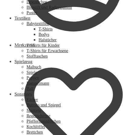
Lesezeichen
Bleistift und Radiergummi
Poster
Textilien
Babytextilien
T-Shirts
Bodys
Halstücher
Merkzettel
T-Shirts für Kinder
T-Shirts für Erwachsene
Stofftaschen
Spielzeug
Malbuch
Spiele
Puppen
Hampelmann
Ball
Sonstiges
Fächer
Buttons und Spiegel
Magnete
Regenschirme
Pfefferminzdöschen
Kochlöffel
Brettchen