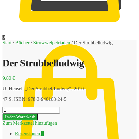
0,00
€
0
Start
/
Bücher
/
Struwwelpetriaden
/
Der Strubbelludwig
Der Strubbelludwig
9,80
€
U. Heusel: „Der Strubbel-Ludwig“, 2010
47 S. ISBN: 978-3-940168-24-5
Der
Strubbelludwig
In den Warenkorb
Menge
Zum Merkzettel hinzufügen
Rezensionen
0