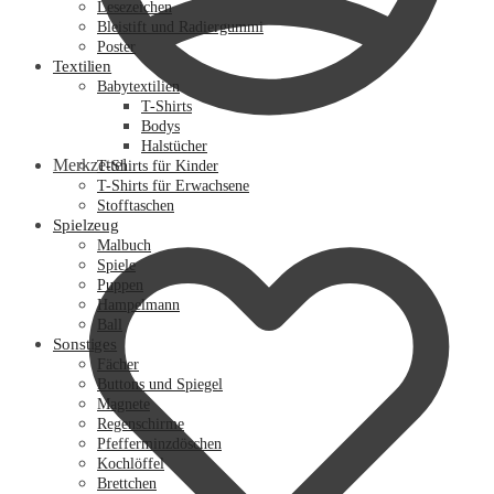
Lesezeichen
Bleistift und Radiergummi
Poster
Textilien
Babytextilien
T-Shirts
Bodys
Halstücher
Merkzettel
T-Shirts für Kinder
T-Shirts für Erwachsene
Stofftaschen
Spielzeug
Malbuch
Spiele
Puppen
Hampelmann
Ball
Sonstiges
Fächer
Buttons und Spiegel
Magnete
Regenschirme
Pfefferminzdöschen
Kochlöffel
Brettchen