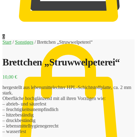
0,00
€
0
Start
/
Sonstiges
/
Brettchen „Struwwelpeterei“
Brettchen „Struwwelpeterei“
10,00
€
hergestellt aus lebensmittelechter HPL-Schichtstoffplatte, ca. 2 mm
stark.
Oberfläche hochglänzend mit all ihren Vorzügen wie:
– abrieb- und säurefest
– feuchtigkeitsunempfindlich
– hitzebeständig
– druckbeständig
– lebensmittelhygienegerecht
– wasserfest