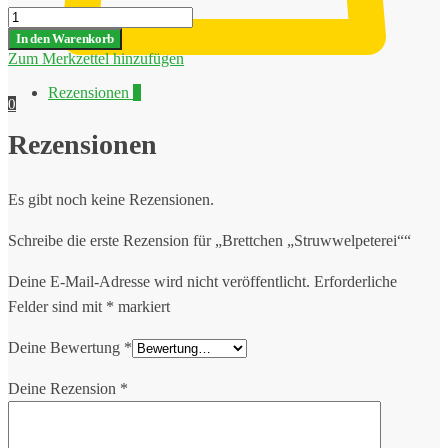
Brettchen
"Struwwelpeterei"
In den Warenkorb
Menge
Zum Merkzettel hinzufügen
Rezensionen
0
0
Rezensionen
Es gibt noch keine Rezensionen.
Schreibe die erste Rezension für „Brettchen „Struwwelpeterei““
Deine E-Mail-Adresse wird nicht veröffentlicht.
Erforderliche
Felder sind mit
*
markiert
Deine Bewertung
*
Deine Rezension
*