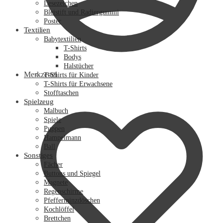
Lesezeichen
Bleistift und Radiergummi
Poster
Textilien
Babytextilien
T-Shirts
Bodys
Halstücher
Merkzettel
T-Shirts für Kinder
T-Shirts für Erwachsene
Stofftaschen
Spielzeug
Malbuch
Spiele
Puppen
Hampelmann
Ball
Sonstiges
Fächer
Buttons und Spiegel
Magnete
Regenschirme
Pfefferminzdöschen
Kochlöffel
Brettchen