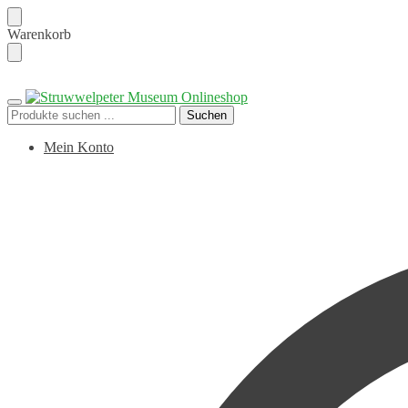
Skip
Skip
Warenkorb
to
to
navigation
content
Suchen
Suchen
nach:
Mein Konto