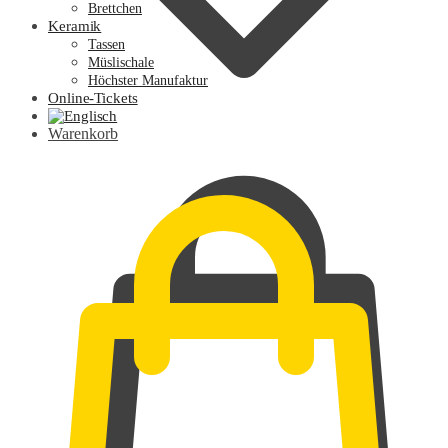
Brettchen
Keramik
Tassen
Müslischale
Höchster Manufaktur
Online-Tickets
Warenkorb
0,00
€