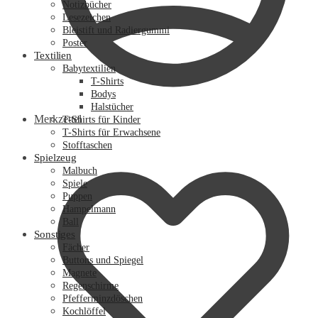
Notizbücher
Lesezeichen
Bleistift und Radiergummi
Poster
Textilien
Babytextilien
T-Shirts
Bodys
Halstücher
Merkzettel
T-Shirts für Kinder
T-Shirts für Erwachsene
Stofftaschen
Spielzeug
Malbuch
Spiele
Puppen
Hampelmann
Ball
Sonstiges
Fächer
Buttons und Spiegel
Magnete
Regenschirme
Pfefferminzdöschen
Kochlöffel