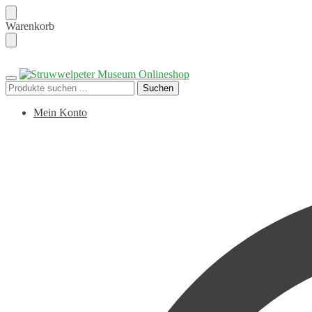
Skip
Skip
Warenkorb
to
to
navigation
content
Suchen
Suchen
nach:
Mein Konto